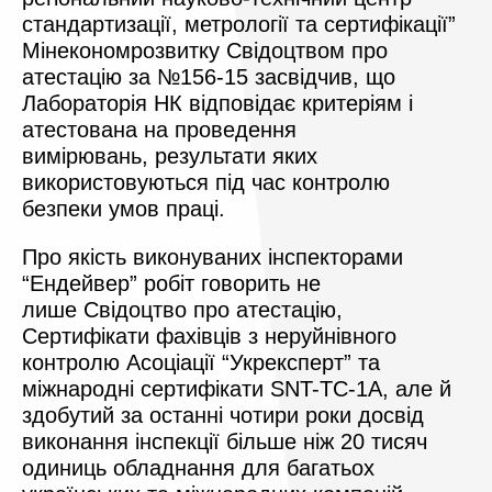
стандартизації, метрології та сертифікації”
Мінекономрозвитку Свідоцтвом про
атестацію за №156-15 засвідчив, що
Лабораторія НК відповідає критеріям і
атестована на проведення
вимірювань, результати яких
використовуються під час контролю
безпеки умов праці.
Про якість виконуваних інспекторами
“Ендейвер” робіт говорить не
лише Свідоцтво про атестацію,
Сертифікати фахівців з неруйнівного
контролю Асоціації “Укрексперт” та
міжнародні сертифікати SNT-TC-1A, але й
здобутий за останні чотири роки досвід
виконання інспекції більше ніж 20 тисяч
одиниць обладнання для багатьох