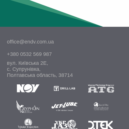
office@endv.com.ua
+380 0532 569 987
вул. Київська 2Е,
c. Супрунівка,
Полтавська область, 38714